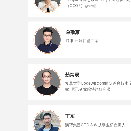
（CCOE）总经理
单致豪
腾讯 开源联盟主席
茹炳晟
复旦大学CodeWisdom团队首席技术
家 腾讯研究院特约研究员
王东
满帮集团CTO & 科技事业部负责人