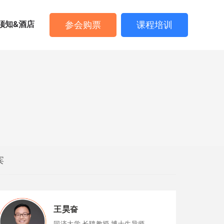
须知&酒店
参会购票
课程培训
宾
王昊奋
同济大学 长聘教授 博士生导师