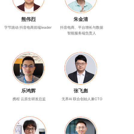
熊伟烈
朱金清
字节跳动 抖音电商前端leader
抖音电商、平台增长与数据
智能服务端负责人
乐鸿辉
张飞彪
携程 云原生研发总监
无界AI 联合创始人兼CTO