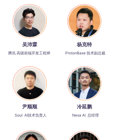
吴沛霖
杨克特
腾讯 高级前端开发工程师
ProtonBase 技术副总裁
尹顺顺
冷延鹏
Soul AI技术负责人
Nexa AI 总经理