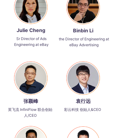
Julie Cheng
Binbin Li
Sr Director of Ads
the Director of Engineering at
Engineering at eBay
eBay Advertising
张颖峰
袁行远
英飞流 InfiniFlow 联合创始
彩云科技 创始人&CEO
人/CEO