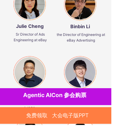
Julie Cheng
Binbin Li
Sr Director of Ads
the Director of Engineering at
Engineering at eBay
eBay Advertising
张颖峰
袁行远
Agentic AICon
参会购票
英飞流 InfiniFlow 联合创始
彩云科技 创始人&CEO
人/CEO
免费领取 大会电子版PPT