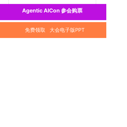
Agentic AICon
参会购票
免费领取 大会电子版PPT
服务总线：400-183-9980
商务合作：151-2264-3988 木子
票务联系：186-4907-7637
胡利利
关注SECon公众号
添加SECon小助手，
获取
会议最新资讯